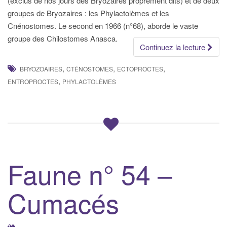
(exclus de nos jours des Bryozaires proprement dits) et de deux
groupes de Bryozaires : les Phylactolèmes et les
Cnénostomes. Le second en 1966 (n°68), aborde le vaste
groupe des Chilostomes Anasca.
Continuez la lecture
,
,
,
BRYOZOAIRES
CTÉNOSTOMES
ECTOPROCTES
,
ENTROPROCTES
PHYLACTOLÈMES
Faune n° 54 –
Cumacés