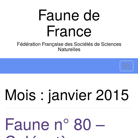
Skip
Faune de
to
content
France
Fédération Française des Sociétés de Sciences
Naturelles
T
o
g
Mois :
janvier 2015
g
l
e
n
Faune n° 80 –
a
v
i