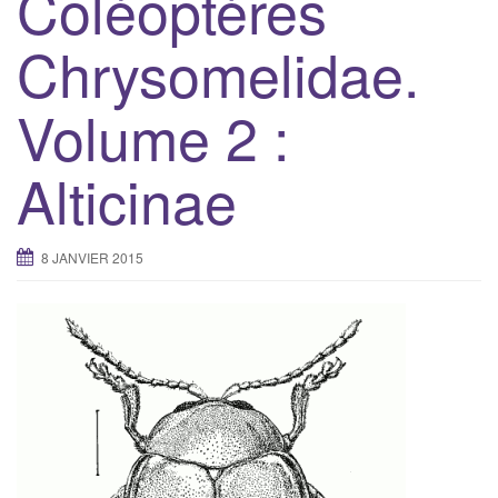
Coléoptères
g
Chrysomelidae.
a
t
Volume 2 :
i
o
n
Alticinae
8 JANVIER 2015