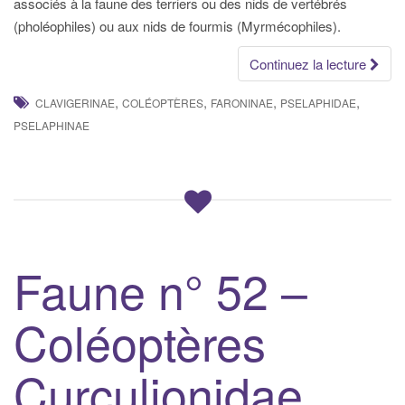
associés à la faune des terriers ou des nids de vertébrés
(pholéophiles) ou aux nids de fourmis (Myrmécophiles).
Continuez la lecture
,
,
,
,
CLAVIGERINAE
COLÉOPTÈRES
FARONINAE
PSELAPHIDAE
PSELAPHINAE
Faune n° 52 –
Coléoptères
Curculionidae,