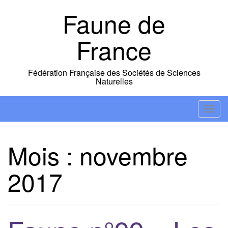
Skip
Faune de
to
content
France
Fédération Française des Sociétés de Sciences
Naturelles
T
o
g
Mois :
novembre
g
l
2017
e
n
a
v
i