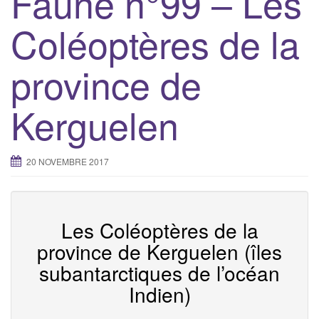
Faune n°99 – Les
g
Coléoptères de la
a
t
province de
i
o
n
Kerguelen
20 NOVEMBRE 2017
Les Coléoptères de la
province de Kerguelen (îles
subantarctiques de l’océan
Indien)