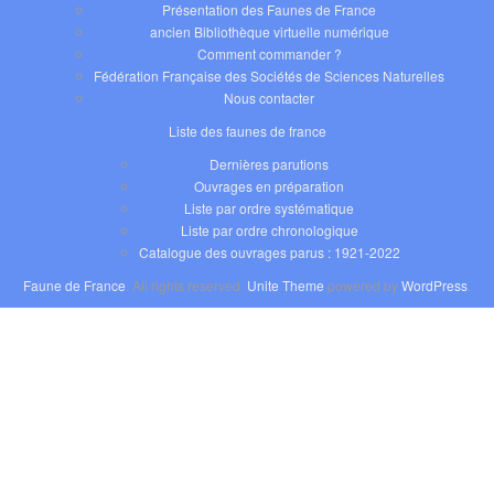
Présentation des Faunes de France
ancien Bibliothèque virtuelle numérique
Comment commander ?
Fédération Française des Sociétés de Sciences Naturelles
Nous contacter
Liste des faunes de france
Dernières parutions
Ouvrages en préparation
Liste par ordre systématique
Liste par ordre chronologique
Catalogue des ouvrages parus : 1921-2022
Faune de France
. All rights reserved.
Unite Theme
powered by
WordPress
.