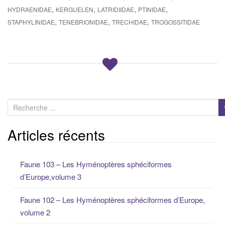
,
,
,
,
HYDRAENIDAE
KERGUELEN
LATRIDIIDAE
PTINIDAE
,
,
,
STAPHYLINIDAE
TENEBRIONIDAE
TRECHIDAE
TROGOSSITIDAE
R
e
c
Articles récents
h
e
Faune 103 – Les Hyménoptères sphéciformes
r
d’Europe,volume 3
c
h
Faune 102 – Les Hyménoptères sphéciformes d’Europe,
e
volume 2
p