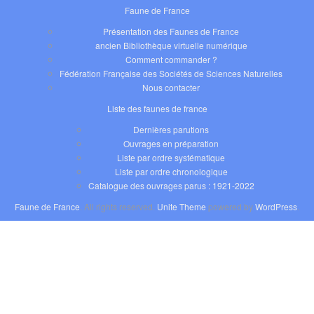
Faune de France
Présentation des Faunes de France
ancien Bibliothèque virtuelle numérique
Comment commander ?
Fédération Française des Sociétés de Sciences Naturelles
Nous contacter
Liste des faunes de france
Dernières parutions
Ouvrages en préparation
Liste par ordre systématique
Liste par ordre chronologique
Catalogue des ouvrages parus : 1921-2022
Faune de France
. All rights reserved.
Unite Theme
powered by
WordPress
.