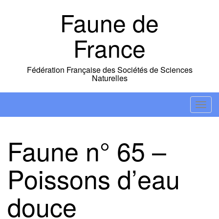
Skip
Faune de
to
content
France
Fédération Française des Sociétés de Sciences
Naturelles
T
o
g
Faune n° 65 –
g
l
Poissons d’eau
e
n
a
douce
v
i