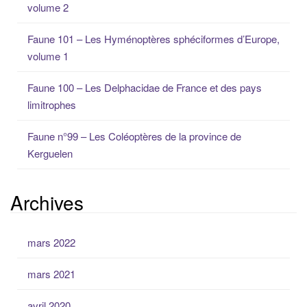
volume 2
p
o
Faune 101 – Les Hyménoptères sphéciformes d’Europe,
u
volume 1
r
:
Faune 100 – Les Delphacidae de France et des pays
limitrophes
Faune n°99 – Les Coléoptères de la province de
Kerguelen
Archives
mars 2022
mars 2021
avril 2020