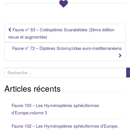
Navigation
Faune n° 63 – Coléoptères Scarabéides (2ème édition
revue et augmentée)
des
Faune n° 72 – Diptères Sciomyzidae euro-méditerranéens
articles
R
e
c
Articles récents
h
e
Faune 103 – Les Hyménoptères sphéciformes
r
d’Europe,volume 3
c
h
Faune 102 – Les Hyménoptères sphéciformes d’Europe,
e