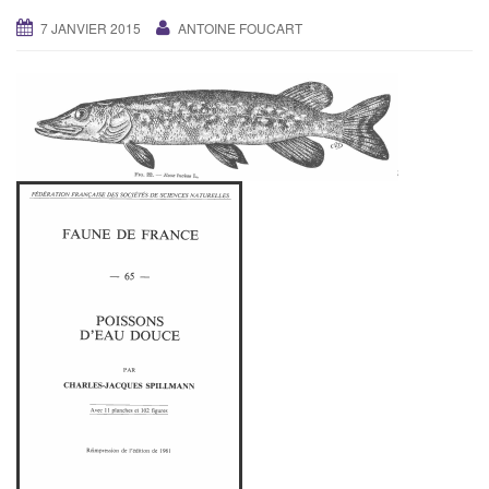
g
7 JANVIER 2015
ANTOINE FOUCART
a
t
i
o
n