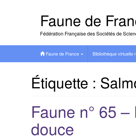
Skip
to
Faune de Fran
content
Fédération Française des Sociétés de Scien
Faune de France
Bibliothèque virtuelle
Étiquette :
Salm
Faune n° 65 – 
douce