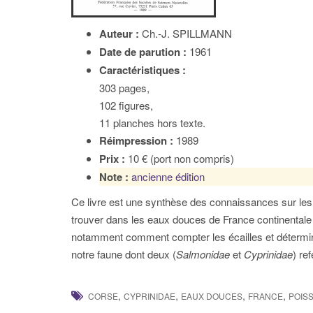
Auteur :
Ch.-J. SPILLMANN
Date de parution :
1961
Caractéristiques :
303 pages,
102 figures,
11 planches hors texte.
Réimpression :
1989
Prix :
10 € (port non compris)
Note :
ancienne édition
Ce livre est une synthèse des connaissances sur le
trouver dans les eaux douces de France continentale 
notamment comment compter les écailles et détermine
notre faune dont deux (
Salmonidae
et
Cyprinidae
) re
,
,
,
,
CORSE
CYPRINIDAE
EAUX DOUCES
FRANCE
POIS