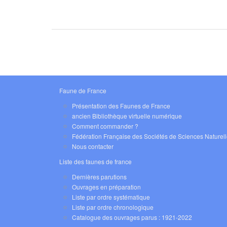
Faune de France
Présentation des Faunes de France
ancien Bibliothèque virtuelle numérique
Comment commander ?
Fédération Française des Sociétés de Sciences Naturel
Nous contacter
Liste des faunes de france
Dernières parutions
Ouvrages en préparation
Liste par ordre systématique
Liste par ordre chronologique
Catalogue des ouvrages parus : 1921-2022