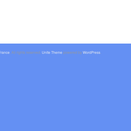
France
. All rights reserved.
Unite Theme
powered by
WordPress
.