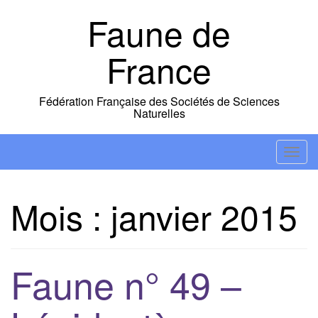
Skip
Faune de
to
content
France
Fédération Française des Sociétés de Sciences
Naturelles
T
o
g
Mois :
janvier 2015
g
l
e
n
Faune n° 49 –
a
v
i