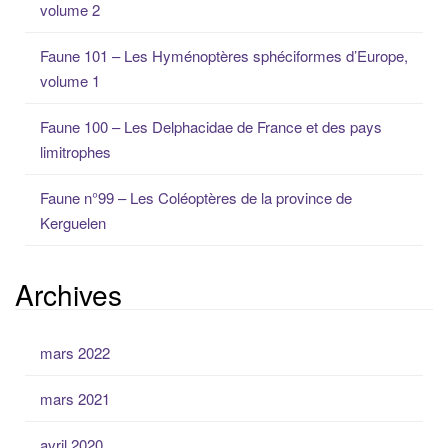
volume 2
p
o
Faune 101 – Les Hyménoptères sphéciformes d’Europe,
u
volume 1
r
:
Faune 100 – Les Delphacidae de France et des pays
limitrophes
Faune n°99 – Les Coléoptères de la province de
Kerguelen
Archives
mars 2022
mars 2021
avril 2020