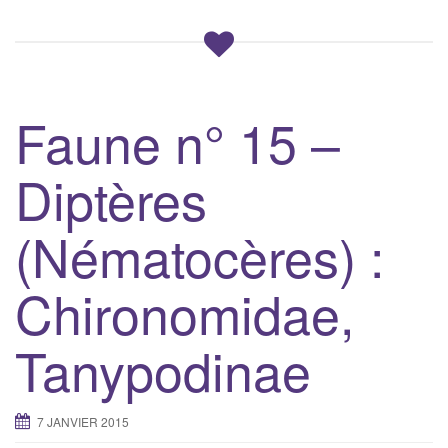
Faune n° 15 –
Diptères
(Nématocères) :
Chironomidae,
Tanypodinae
7 JANVIER 2015