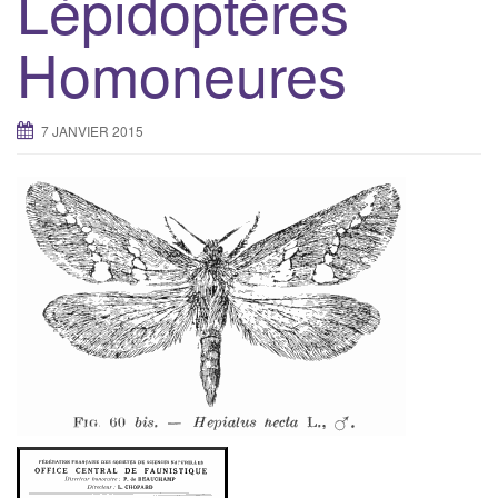
Lépidoptères
g
Homoneures
a
t
i
7 JANVIER 2015
o
n