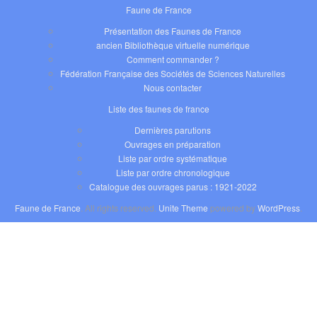
Faune de France
Présentation des Faunes de France
ancien Bibliothèque virtuelle numérique
Comment commander ?
Fédération Française des Sociétés de Sciences Naturelles
Nous contacter
Liste des faunes de france
Dernières parutions
Ouvrages en préparation
Liste par ordre systématique
Liste par ordre chronologique
Catalogue des ouvrages parus : 1921-2022
Faune de France
. All rights reserved.
Unite Theme
powered by
WordPress
.