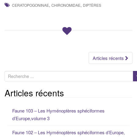
,
,
CERATOPOGONINAE
CHIRONOMIDAE
DIPTÈRES
Navigation
Articles récents
des
R
e
articles
c
Articles récents
h
e
Faune 103 – Les Hyménoptères sphéciformes
r
d’Europe,volume 3
c
h
Faune 102 – Les Hyménoptères sphéciformes d’Europe,
e