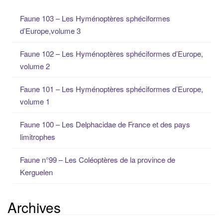
e
Faune 103 – Les Hyménoptères sphéciformes
r
d’Europe,volume 3
c
h
Faune 102 – Les Hyménoptères sphéciformes d’Europe,
e
volume 2
p
o
Faune 101 – Les Hyménoptères sphéciformes d’Europe,
u
volume 1
r
:
Faune 100 – Les Delphacidae de France et des pays
limitrophes
Faune n°99 – Les Coléoptères de la province de
Kerguelen
Archives