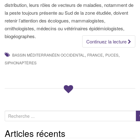
distribution, leurs rôles de vecteurs de maladies, notamment de
la peste toujours présente au Sud de la zone étudiée, doivent
retenir l’attention des écologues, mammalogistes,
ornithologistes, médecins ou vétérinaires épidémiologistes,
biogéographes.
Continuez la lecture
,
,
,
BASSIN MÉDITERRANÉEN OCCIDENTAL
FRANCE
PUCES
SIPHONAPTÈRES
R
e
c
Articles récents
h