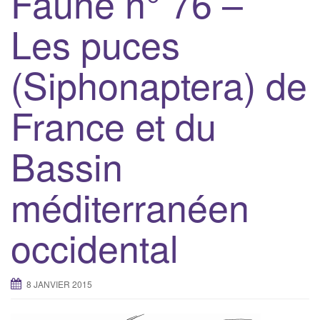
Faune n° 76 –
g
Les puces
a
t
(Siphonaptera) de
i
o
n
France et du
Bassin
méditerranéen
occidental
8 JANVIER 2015