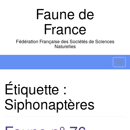
Skip
Faune de
to
content
France
Fédération Française des Sociétés de Sciences
Naturelles
T
o
g
Étiquette :
g
l
Siphonaptères
e
n
a
v
i