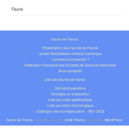
Faune
Faune de France
Présentation des Faunes de France
ancien Bibliothèque virtuelle numérique
Comment commander ?
Fédération Française des Sociétés de Sciences Naturelles
Nous contacter
Liste des faunes de france
Dernières parutions
Ouvrages en préparation
Liste par ordre systématique
Liste par ordre chronologique
Catalogue des ouvrages parus : 1921-2022
Faune de France
. All rights reserved.
Unite Theme
powered by
WordPress
.