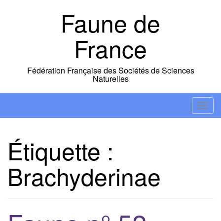
Skip
Faune de
to
content
France
Fédération Française des Sociétés de Sciences
Naturelles
T
o
g
Étiquette :
g
l
Brachyderinae
e
n
a
v
i