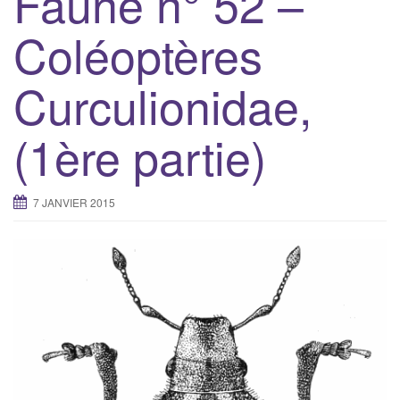
Faune n° 52 –
g
Coléoptères
a
t
Curculionidae,
i
o
n
(1ère partie)
7 JANVIER 2015