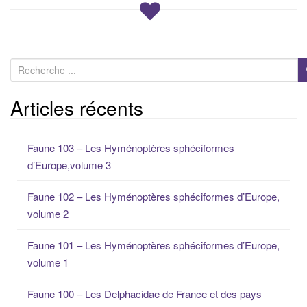
R
e
c
Articles récents
h
e
Faune 103 – Les Hyménoptères sphéciformes
r
d’Europe,volume 3
c
h
Faune 102 – Les Hyménoptères sphéciformes d’Europe,
e
volume 2
p
o
Faune 101 – Les Hyménoptères sphéciformes d’Europe,
u
volume 1
r
:
Faune 100 – Les Delphacidae de France et des pays