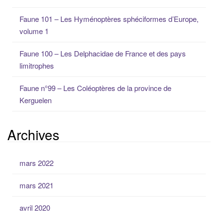
p
o
Faune 101 – Les Hyménoptères sphéciformes d’Europe,
u
volume 1
r
:
Faune 100 – Les Delphacidae de France et des pays
limitrophes
Faune n°99 – Les Coléoptères de la province de
Kerguelen
Archives
mars 2022
mars 2021
avril 2020