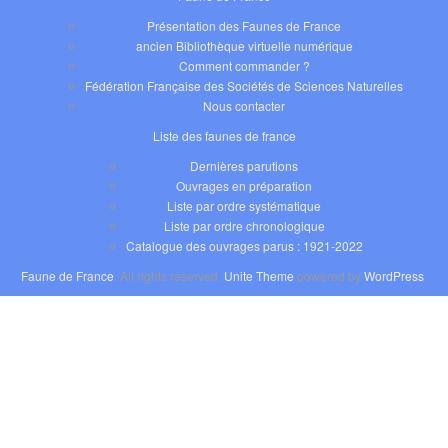
Présentation des Faunes de France
ancien Bibliothèque virtuelle numérique
Comment commander ?
Fédération Française des Sociétés de Sciences Naturelles
Nous contacter
Liste des faunes de france
Dernières parutions
Ouvrages en préparation
Liste par ordre systématique
Liste par ordre chronologique
Catalogue des ouvrages parus : 1921-2022
Faune de France
. All rights reserved.
Unite Theme
powered by
WordPress
.