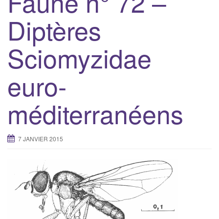
Faune n° 72 –
g
Diptères
a
t
Sciomyzidae
i
o
n
euro-
méditerranéens
7 JANVIER 2015