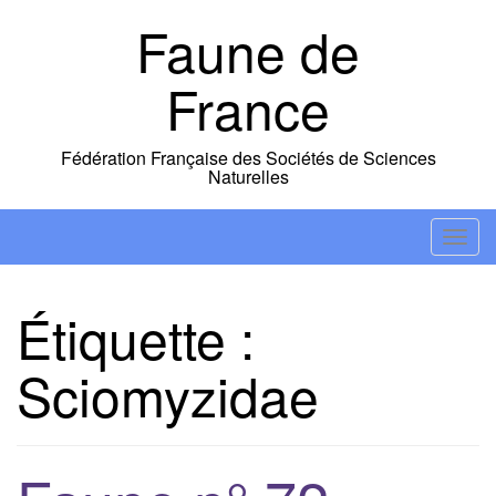
Skip
Faune de
to
content
France
Fédération Française des Sociétés de Sciences
Naturelles
T
o
g
Étiquette :
g
l
Sciomyzidae
e
n
a
v
i