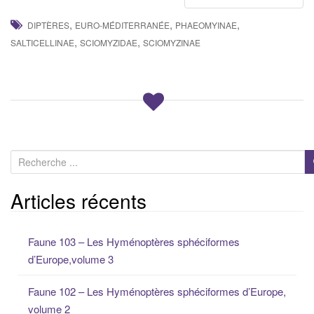
,
,
,
DIPTÈRES
EURO-MÉDITERRANÉE
PHAEOMYINAE
,
,
SALTICELLINAE
SCIOMYZIDAE
SCIOMYZINAE
R
e
c
Articles récents
h
e
Faune 103 – Les Hyménoptères sphéciformes
r
d’Europe,volume 3
c
h
Faune 102 – Les Hyménoptères sphéciformes d’Europe,
e
volume 2