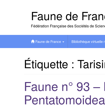
Skip
to
Faune de Fran
content
Fédération Française des Sociétés de Scien
Faune de France
Bibliothèque virtuelle
Étiquette :
Tarisi
Faune n° 93 –
Pentatomoidea