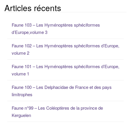
c
Articles récents
h
e
Faune 103 – Les Hyménoptères sphéciformes
r
d’Europe,volume 3
c
h
Faune 102 – Les Hyménoptères sphéciformes d’Europe,
e
volume 2
p
o
Faune 101 – Les Hyménoptères sphéciformes d’Europe,
u
volume 1
r
:
Faune 100 – Les Delphacidae de France et des pays
limitrophes
Faune n°99 – Les Coléoptères de la province de
Kerguelen