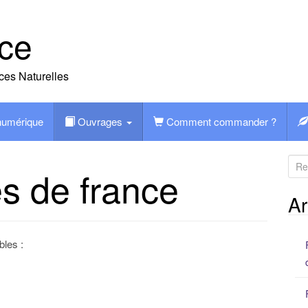
ce
ces Naturelles
 numérique
Ouvrages
Comment commander ?
R
es de france
e
c
Ar
h
e
bles :
r
c
h
e