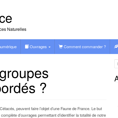
ce
ces Naturelles
 numérique
Ouvrages
Comment commander ?
R
 groupes
e
c
A
bordés ?
h
e
r
c
h
étacés, peuvent faire l’objet d’une Faune de France. Le but
e
 complète d’ouvrages permettant d’identifier la totalité de notre