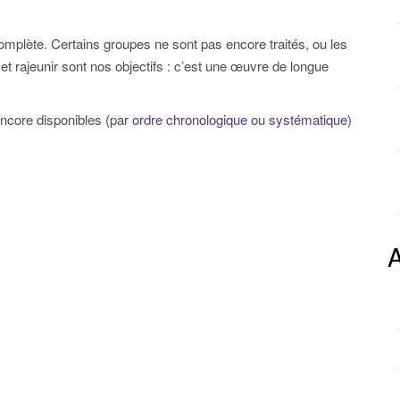
p
o
complète. Certains groupes ne sont pas encore traités, ou les
u
 rajeunir sont nos objectifs : c’est une œuvre de longue
r
:
encore disponibles (par
ordre chronologique
ou
systématique
)
A