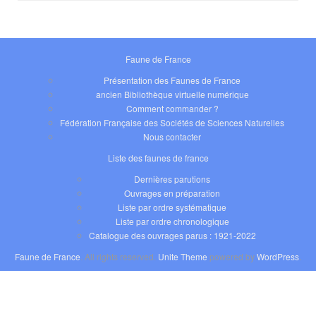
Faune de France
Présentation des Faunes de France
ancien Bibliothèque virtuelle numérique
Comment commander ?
Fédération Française des Sociétés de Sciences Naturelles
Nous contacter
Liste des faunes de france
Dernières parutions
Ouvrages en préparation
Liste par ordre systématique
Liste par ordre chronologique
Catalogue des ouvrages parus : 1921-2022
Faune de France
. All rights reserved.
Unite Theme
powered by
WordPress
.