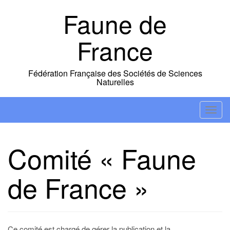
Skip
Faune de
to
content
France
Fédération Française des Sociétés de Sciences
Naturelles
T
o
g
Comité « Faune
g
l
de France »
e
n
a
v
i
Ce comité est chargé de gérer la publication et la