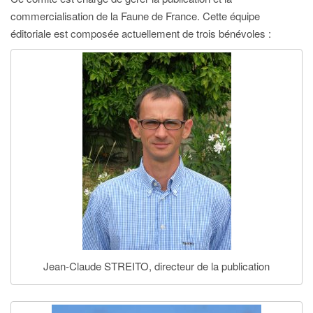
g
commercialisation de la Faune de France. Cette équipe
a
éditoriale est composée actuellement de trois bénévoles :
t
i
o
n
Jean-Claude STREITO, directeur de la publication