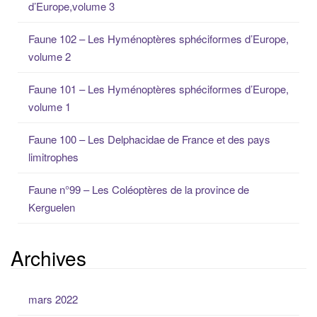
d’Europe,volume 3
c
h
Faune 102 – Les Hyménoptères sphéciformes d’Europe,
e
volume 2
p
o
Faune 101 – Les Hyménoptères sphéciformes d’Europe,
u
volume 1
r
:
Faune 100 – Les Delphacidae de France et des pays
limitrophes
Faune n°99 – Les Coléoptères de la province de
Kerguelen
Archives
mars 2022