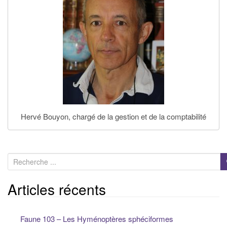
Hervé Bouyon, chargé de la gestion et de la comptabilité
R
e
c
Articles récents
h
e
Faune 103 – Les Hyménoptères sphéciformes
r