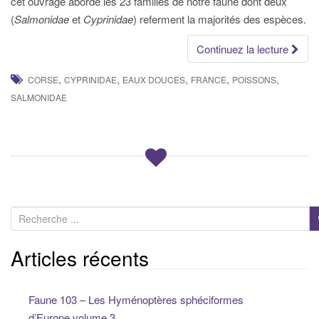
cet ouvrage aborde les 23 familles de notre faune dont deux
(
Salmonidae
et
Cyprinidae
) referment la majorités des espèces.
Continuez la lecture
,
,
,
,
,
CORSE
CYPRINIDAE
EAUX DOUCES
FRANCE
POISSONS
SALMONIDAE
R
e
c
Articles récents
h
e
Faune 103 – Les Hyménoptères sphéciformes
r
d’Europe,volume 3