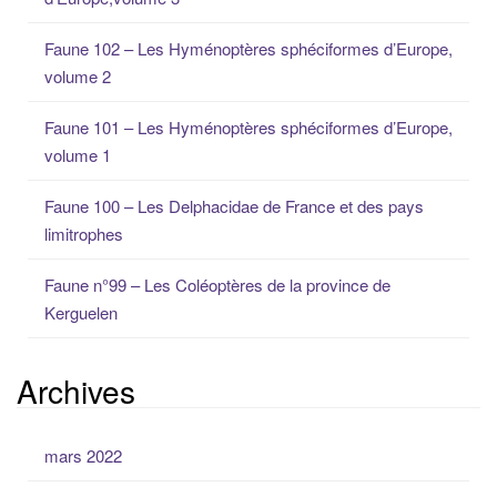
c
h
Faune 102 – Les Hyménoptères sphéciformes d’Europe,
e
volume 2
p
o
Faune 101 – Les Hyménoptères sphéciformes d’Europe,
u
volume 1
r
:
Faune 100 – Les Delphacidae de France et des pays
limitrophes
Faune n°99 – Les Coléoptères de la province de
Kerguelen
Archives
mars 2022