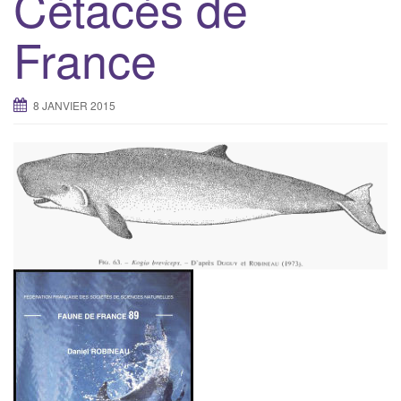
Cétacés de
g
France
a
t
i
8 JANVIER 2015
o
n