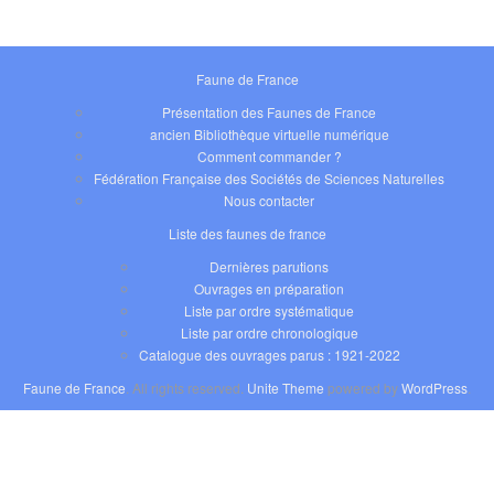
Faune de France
Présentation des Faunes de France
ancien Bibliothèque virtuelle numérique
Comment commander ?
Fédération Française des Sociétés de Sciences Naturelles
Nous contacter
Liste des faunes de france
Dernières parutions
Ouvrages en préparation
Liste par ordre systématique
Liste par ordre chronologique
Catalogue des ouvrages parus : 1921-2022
Faune de France
. All rights reserved.
Unite Theme
powered by
WordPress
.