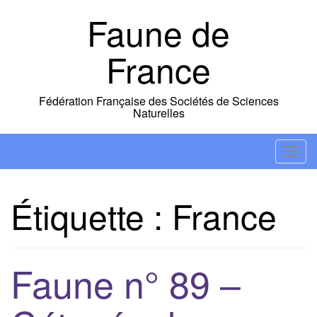
Skip
Faune de
to
content
France
Fédération Française des Sociétés de Sciences
Naturelles
T
o
g
Étiquette :
France
g
l
e
n
Faune n° 89 –
a
v
i