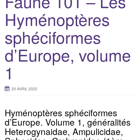
Faune 101 – Les
g
Hyménoptères
a
t
sphéciformes
i
o
n
d’Europe, volume
1
20 AVRIL 2020
Hyménoptères sphéciformes
d’Europe. Volume 1, généralités
Heterogynaidae, Ampulicidae,