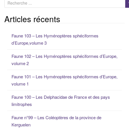
R
e
c
Articles récents
h
e
Faune 103 – Les Hyménoptères sphéciformes
r
d’Europe,volume 3
c
h
Faune 102 – Les Hyménoptères sphéciformes d’Europe,
e
volume 2
p
o
Faune 101 – Les Hyménoptères sphéciformes d’Europe,
u
volume 1
r
:
Faune 100 – Les Delphacidae de France et des pays
limitrophes
Faune n°99 – Les Coléoptères de la province de
Kerguelen