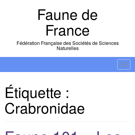
Skip
Faune de
to
content
France
Fédération Française des Sociétés de Sciences
Naturelles
T
o
g
Étiquette :
g
l
Crabronidae
e
n
a
v
i