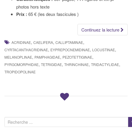
photos hors texte
Prix :
65 € (les deux fascicules )
Continuez la lecture
,
,
,
ACRIDINAE
CAELIFERA
CALLIPTAMINAE
,
,
,
CYRTACANTHACRIDINAE
EYPREPOCNEMIDINAE
LOCUSTINAE
,
,
,
MELANOPLINAE
PAMPHAGIDAE
PEZOTETTIGINAE
,
,
,
,
PYRGOMORPHIDAE
TETRIGIDAE
THRINCHINAE
TRIDACTYLIDAE
TROPIDOPOLINAE
R
e