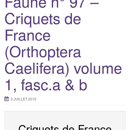
Faune n° 97 –
g
Criquets de
a
t
France
i
o
n
(Orthoptera
Caelifera) volume
1, fasc.a & b
2 JUILLET 2015
Criquets de France