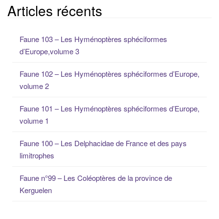
c
Articles récents
h
e
Faune 103 – Les Hyménoptères sphéciformes
r
d’Europe,volume 3
c
h
Faune 102 – Les Hyménoptères sphéciformes d’Europe,
e
volume 2
p
o
Faune 101 – Les Hyménoptères sphéciformes d’Europe,
u
volume 1
r
:
Faune 100 – Les Delphacidae de France et des pays
limitrophes
Faune n°99 – Les Coléoptères de la province de
Kerguelen