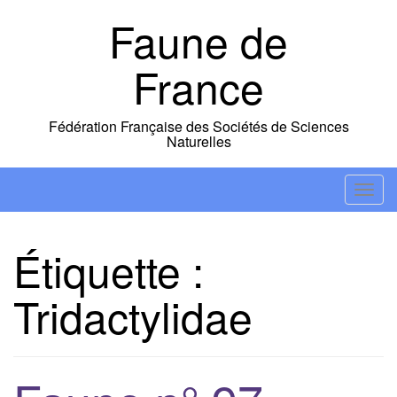
Skip
Faune de
to
content
France
Fédération Française des Sociétés de Sciences
Naturelles
T
o
g
Étiquette :
g
l
Tridactylidae
e
n
a
v
i