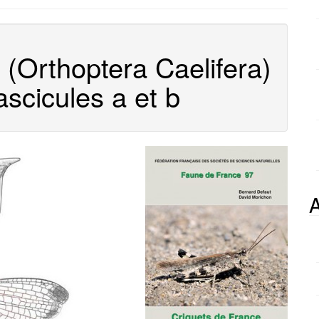
p
o
u
 (Orthoptera Caelifera)
r
:
ascicules a et b
A