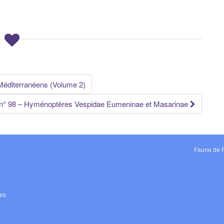
éditerranéens (Volume 2)
n° 98 – Hyménoptères Vespidae Eumeninae et Masarinae
Faune de 
les