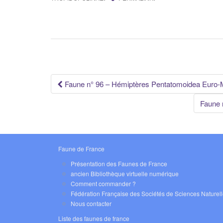
Navigation
Faune n° 96 – Hémiptères Pentatomoidea Euro-M
des
Faune 
articles
Faune de France
Présentation des Faunes de France
ancien Bibliothèque virtuelle numérique
Comment commander ?
Fédération Française des Sociétés de Sciences Naturel
Nous contacter
Liste des faunes de france