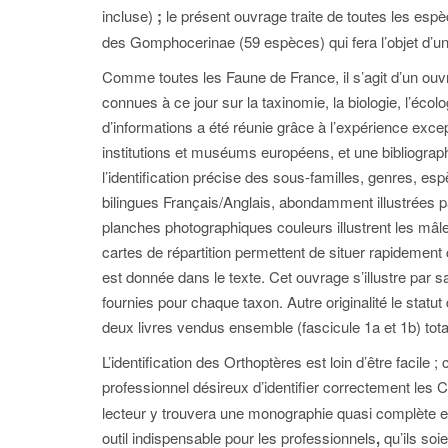
incluse)
;
le présent ouvrage traite de toutes les es
des Gomphocerinae (59 espèces) qui fera l’objet d’
Comme toutes les Faune de France, il s’agit d’un ouv
connues à ce jour sur la taxinomie, la biologie, l’éco
d’informations a été réunie grâce à l’expérience exce
institutions et muséums européens, et une bibliograph
l’identification précise des sous-familles, genres, es
bilingues Français/Anglais, abondamment illustrées pa
planches photographiques couleurs illustrent les mâl
cartes de répartition permettent de situer rapidement 
est donnée dans le texte. Cet ouvrage s’illustre par 
fournies pour chaque taxon. Autre originalité le stat
deux livres vendus ensemble (fascicule 1a et 1b) tot
L’identification des Orthoptères est loin d’être facile 
professionnel désireux d’identifier correctement les Cri
lecteur y trouvera une monographie quasi complète et
outil indispensable pour les professionnels
,
qu’ils soi