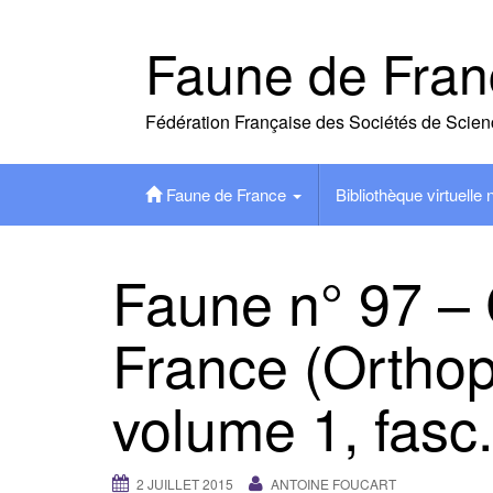
Skip
to
Faune de Fran
content
Fédération Française des Sociétés de Scien
Faune de France
Bibliothèque virtuelle
Faune n° 97 – 
France (Orthop
volume 1, fasc
2 JUILLET 2015
ANTOINE FOUCART