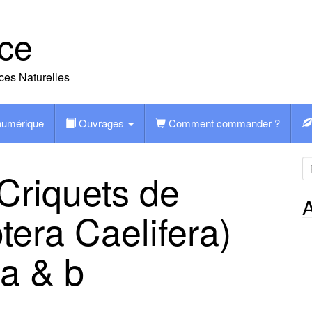
ce
ces Naturelles
 numérique
Ouvrages
Comment commander ?
R
Criquets de
e
c
A
tera Caelifera)
h
e
.a & b
r
c
h
e