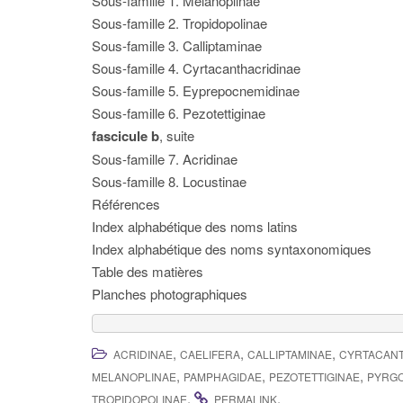
Sous-famille 1. Melanoplinae
Sous-famille 2. Tropidopolinae
Sous-famille 3. Calliptaminae
Sous-famille 4. Cyrtacanthacridinae
Sous-famille 5. Eyprepocnemidinae
Sous-famille 6. Pezotettiginae
fascicule b
, suite
Sous-famille 7. Acridinae
Sous-famille 8. Locustinae
Références
Index alphabétique des noms latins
Index alphabétique des noms syntaxonomiques
Table des matières
Planches photographiques
,
,
,
ACRIDINAE
CAELIFERA
CALLIPTAMINAE
CYRTACANT
,
,
,
MELANOPLINAE
PAMPHAGIDAE
PEZOTETTIGINAE
PYRG
.
.
TROPIDOPOLINAE
PERMALINK