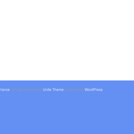
France
. All rights reserved.
Unite Theme
powered by
WordPress
.