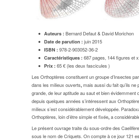
Auteurs :
Bernard Defaut & David Morichon
Date de parution :
juin 2015
ISBN :
978-2-903052-36-2
Caractéristiques :
687 pages, 144 figures et xx
Prix :
65 € (les deux fascicules )
Les Orthoptères constituent un groupe d’Insectes par
dans les milieux ouverts
,
mais aussi du fait qu’ils ne
grande, de leur aptitude au saut et bien évidemment de 
depuis quelques années s’intéressent aux Orthoptèr
milieux s’est considérablement développée. Paradoxa
Orthoptères, loin d’être simple et fixée
,
a considérabl
Le présent ouvrage traite du sous-ordre des Caelifèr
sous le nom de Criquets. On compte à ce jour 121 e