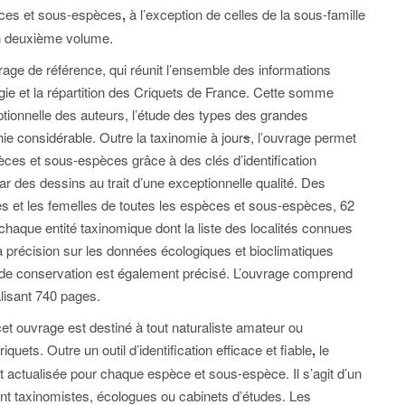
pèces et sous-espèces
,
à l’exception de celles de la sous-famille
un deuxième volume.
rage de référence, qui réunit l’ensemble des informations
logie et la répartition des Criquets de France. Cette somme
ptionnelle des auteurs, l’étude des types des grandes
ie considérable. Outre la taxinomie à jour
s
, l’ouvrage permet
pèces et sous-espèces grâce à des clés d’identification
r des dessins au trait d’une exceptionnelle qualité. Des
es et les femelles de toutes les espèces et sous-espèces, 62
chaque entité taxinomique dont la liste des localités connues
sa précision sur les données écologiques et bioclimatiques
ut de conservation est également précisé. L’ouvrage comprend
alisant 740 pages.
; cet ouvrage est destiné à tout naturaliste amateur ou
quets. Outre un outil d’identification efficace et fiable
,
le
 actualisée pour chaque espèce et sous-espèce. Il s’agit d’un
ent taxinomistes, écologues ou cabinets d’études. Les