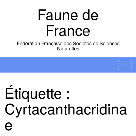
Skip
Faune de
to
content
France
Fédération Française des Sociétés de Sciences
Naturelles
T
o
g
Étiquette :
g
l
Cyrtacanthacridina
e
n
e
a
v
i