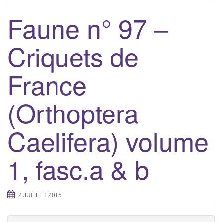
g
Faune n° 97 –
a
t
Criquets de
i
o
France
n
(Orthoptera
Caelifera) volume
1, fasc.a & b
2 JUILLET 2015