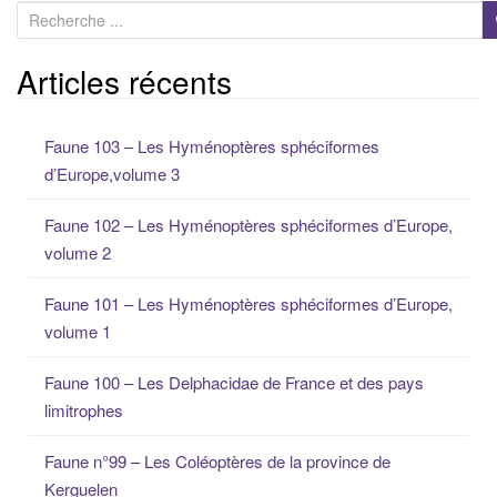
R
e
c
Articles récents
h
e
Faune 103 – Les Hyménoptères sphéciformes
r
d’Europe,volume 3
c
h
Faune 102 – Les Hyménoptères sphéciformes d’Europe,
e
volume 2
p
o
Faune 101 – Les Hyménoptères sphéciformes d’Europe,
u
volume 1
r
:
Faune 100 – Les Delphacidae de France et des pays
limitrophes
Faune n°99 – Les Coléoptères de la province de
Kerguelen