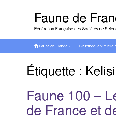
Skip
to
Faune de Fran
content
Fédération Française des Sociétés de Scien
Faune de France
Bibliothèque virtuelle
Étiquette :
Kelis
Faune 100 – L
de France et d