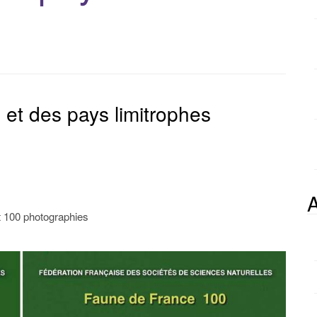
p
o
u
r
:
et des pays limitrophes
A
 100 photographies