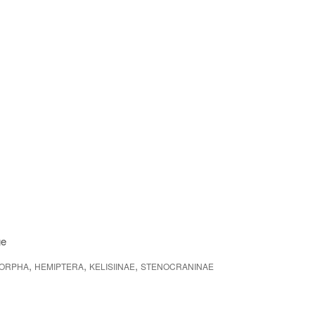
ge
,
,
,
ORPHA
HEMIPTERA
KELISIINAE
STENOCRANINAE