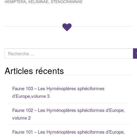
,
,
HEMIPTERA
KELISIINAE
STENOCRANINAE
R
e
c
Articles récents
h
e
Faune 103 – Les Hyménoptères sphéciformes
r
d’Europe,volume 3
c
h
Faune 102 – Les Hyménoptères sphéciformes d’Europe,
e
volume 2
p
o
Faune 101 – Les Hyménoptères sphéciformes d’Europe,
u