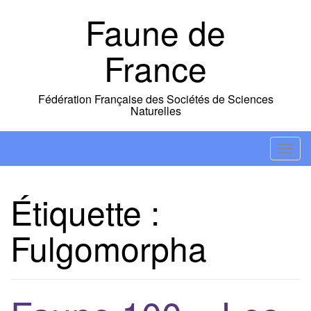
Skip
Faune de
to
content
France
Fédération Française des Sociétés de Sciences
Naturelles
T
o
g
Étiquette :
g
l
Fulgomorpha
e
n
a
v
i