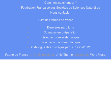
Comment commander ?
Fédération Française des Sociétés de Sciences Naturelles
Nous contacter
Liste des faunes de france
Dernières parutions
Ouvrages en préparation
Liste par ordre systématique
Liste par ordre chronologique
Catalogue des ouvrages parus : 1921-2022
Faune de France
. All rights reserved.
Unite Theme
powered by
WordPress
.