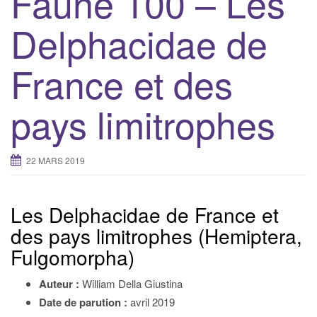
Faune 100 – Les
g
Delphacidae de
a
t
France et des
i
o
n
pays limitrophes
22 MARS 2019
Les Delphacidae de France et
des pays limitrophes (Hemiptera,
Fulgomorpha)
Auteur :
William Della Giustina
Date de parution :
avril 2019