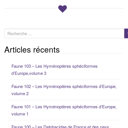
R
e
c
Articles récents
h
e
Faune 103 – Les Hyménoptères sphéciformes
r
d’Europe,volume 3
c
h
Faune 102 – Les Hyménoptères sphéciformes d’Europe,
e
volume 2
p
o
Faune 101 – Les Hyménoptères sphéciformes d’Europe,
u
volume 1
r
:
Faune 100 – Les Delphacidae de France et des pays