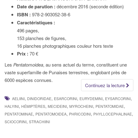
Date de parution :
décembre 2016 (seconde édition)
ISBN :
978-2-903052-38-6
Caractéristiques :
496 pages,
153 planches de figures,
16 planches photographiques couleur hors texte
Prix :
70 €
Les
Pentatomoidea
, au sens actuel du terme, constituent une
vaste superfamille de Punaises terrestres, englobant près de
6000 espèces connues.
Continuez la lecture
,
,
,
,
,
AELIINI
DINIDORIDAE
ESARCORINI
EURYDEMINI
EYSARCORINI
,
,
,
,
,
HALYINI
HÉMIPTÈRES
MECIDEINI
MYROCHEINI
PENTATOMIDAE
,
,
,
,
PENTATOMINAE
PENTATOMOIDEA
PHRICODINI
PHYLLOCEPHALINAE
,
SCIOCORINI
STRACHIINI