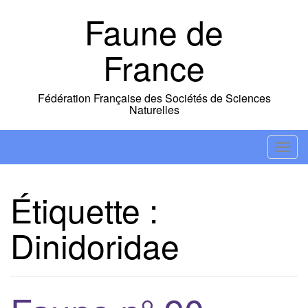
Skip
Faune de
to
content
France
Fédération Française des Sociétés de Sciences
Naturelles
T
o
g
Étiquette :
g
l
Dinidoridae
e
n
a
v
i