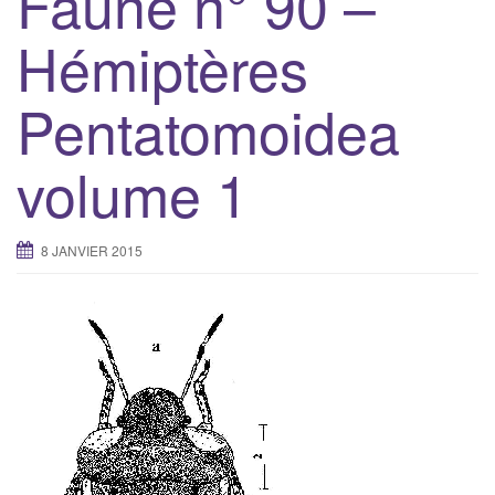
Faune n° 90 –
g
Hémiptères
a
t
Pentatomoidea
i
o
n
volume 1
8 JANVIER 2015