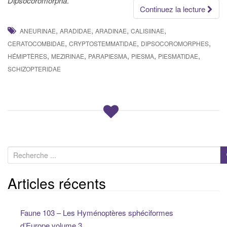
Dipsocoromorpha
.
Continuez la lecture
,
,
,
,
ANEURINAE
ARADIDAE
ARADINAE
CALISIINAE
,
,
,
CERATOCOMBIDAE
CRYPTOSTEMMATIDAE
DIPSOCOROMORPHES
,
,
,
,
,
HÉMIPTÈRES
MEZIRINAE
PARAPIESMA
PIESMA
PIESMATIDAE
SCHIZOPTERIDAE
R
e
c
Articles récents
h
e
Faune 103 – Les Hyménoptères sphéciformes
r
d’Europe,volume 3