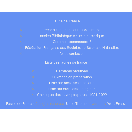
Faune de France
Présentation des Faunes de France
ancien Bibliothèque virtuelle numérique
Comment commander ?
Fédération Française des Sociétés de Sciences Naturelles
Nous contacter
Liste des faunes de france
Dernières parutions
Ouvrages en préparation
Liste par ordre systématique
Liste par ordre chronologique
Catalogue des ouvrages parus : 1921-2022
Faune de France
. All rights reserved.
Unite Theme
powered by
WordPress
.