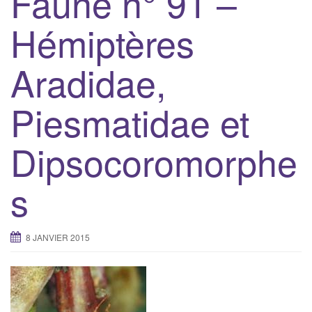
Faune n° 91 –
g
Hémiptères
a
t
Aradidae,
i
o
n
Piesmatidae et
Dipsocoromorphe
s
8 JANVIER 2015