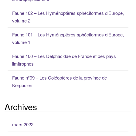
c
h
Faune 102 – Les Hyménoptères sphéciformes d’Europe,
e
volume 2
p
o
Faune 101 – Les Hyménoptères sphéciformes d’Europe,
u
volume 1
r
:
Faune 100 – Les Delphacidae de France et des pays
limitrophes
Faune n°99 – Les Coléoptères de la province de
Kerguelen
Archives
mars 2022