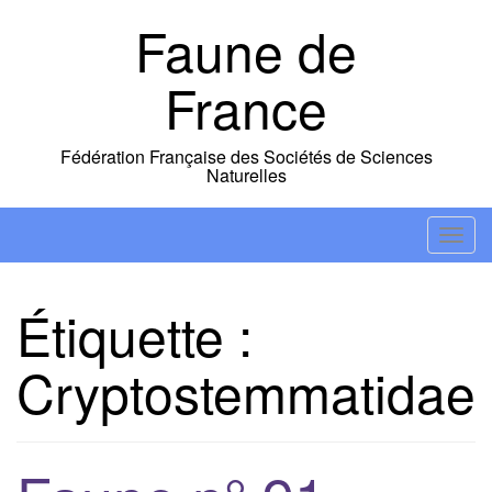
Skip
Faune de
to
content
France
Fédération Française des Sociétés de Sciences
Naturelles
T
o
g
Étiquette :
g
l
Cryptostemmatidae
e
n
a
v
i