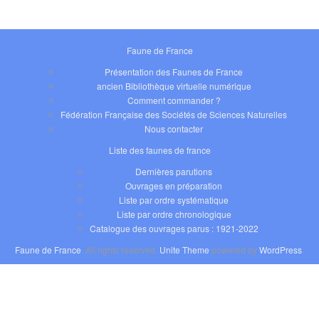
Faune de France
Présentation des Faunes de France
ancien Bibliothèque virtuelle numérique
Comment commander ?
Fédération Française des Sociétés de Sciences Naturelles
Nous contacter
Liste des faunes de france
Dernières parutions
Ouvrages en préparation
Liste par ordre systématique
Liste par ordre chronologique
Catalogue des ouvrages parus : 1921-2022
Faune de France
. All rights reserved.
Unite Theme
powered by
WordPress
.