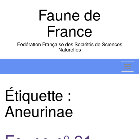
Skip
Faune de
to
content
France
Fédération Française des Sociétés de Sciences
Naturelles
T
o
g
Étiquette :
g
l
Aneurinae
e
n
a
v
i