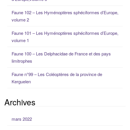
c
h
Faune 102 – Les Hyménoptères sphéciformes d’Europe,
e
volume 2
p
o
Faune 101 – Les Hyménoptères sphéciformes d’Europe,
u
volume 1
r
:
Faune 100 – Les Delphacidae de France et des pays
limitrophes
Faune n°99 – Les Coléoptères de la province de
Kerguelen
Archives
mars 2022