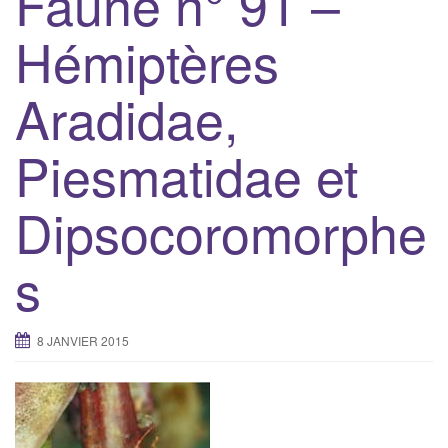
Faune n° 91 –
g
Hémiptères
a
t
Aradidae,
i
o
n
Piesmatidae et
Dipsocoromorphe
s
8 JANVIER 2015