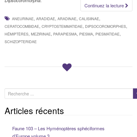
Dipsocoromorpha
.
Continuez la lecture
,
,
,
,
ANEURINAE
ARADIDAE
ARADINAE
CALISIINAE
,
,
,
CERATOCOMBIDAE
CRYPTOSTEMMATIDAE
DIPSOCOROMORPHES
,
,
,
,
,
HÉMIPTÈRES
MEZIRINAE
PARAPIESMA
PIESMA
PIESMATIDAE
SCHIZOPTERIDAE
R
e
c
Articles récents
h
e
Faune 103 – Les Hyménoptères sphéciformes
r
d’Europe,volume 3