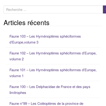
R
e
c
Articles récents
h
e
Faune 103 – Les Hyménoptères sphéciformes
r
d’Europe,volume 3
c
h
Faune 102 – Les Hyménoptères sphéciformes d’Europe,
e
volume 2
p
o
Faune 101 – Les Hyménoptères sphéciformes d’Europe,
u
volume 1
r
:
Faune 100 – Les Delphacidae de France et des pays
limitrophes
Faune n°99 – Les Coléoptères de la province de