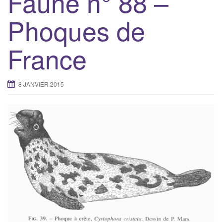
Faune n° 88 –
g
Phoques de
a
t
France
i
o
n
8 JANVIER 2015