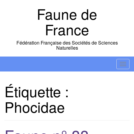
Skip
Faune de
to
content
France
Fédération Française des Sociétés de Sciences
Naturelles
T
o
g
Étiquette :
g
l
Phocidae
e
n
a
v
i