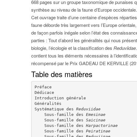
668 pages sur un groupe taxonomique de punaises qui
synthèse au niveau de la faune d’Europe occidentale.
Cet ouvrage traite d’une centaine d’espèces réparties 
faune déborde très largement vers l’Europe orientale, 
de façon parfois inégale selon l’état des connaissanc
parties : Tout d’abord les généralités qui nous prése
biologie, l’écologie et la classification des
Reduviidae
contient tous les éléments nécessaires à l’identifica
récompensé par le Prix GADEAU DE KERVILLE (2010)
Table des matières
Préface

Dédicace

Introduction générale

Généralités

Systématique des 
Reduviidae
    Sous-famille des 
Emesinae
    Sous-famille des 
Saicinae
    Sous-famille des 
Harpactorinae
    Sous-famille des 
Peiratinae
    Sous-famille des 
Reduviinae