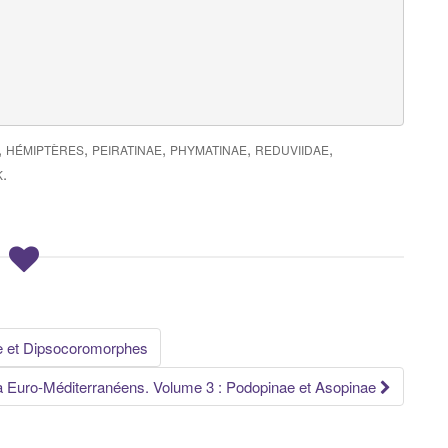
,
,
,
,
,
HÉMIPTÈRES
PEIRATINAE
PHYMATINAE
REDUVIIDAE
.
K
e et Dipsocoromorphes
 Euro-Méditerranéens. Volume 3 : Podopinae et Asopinae