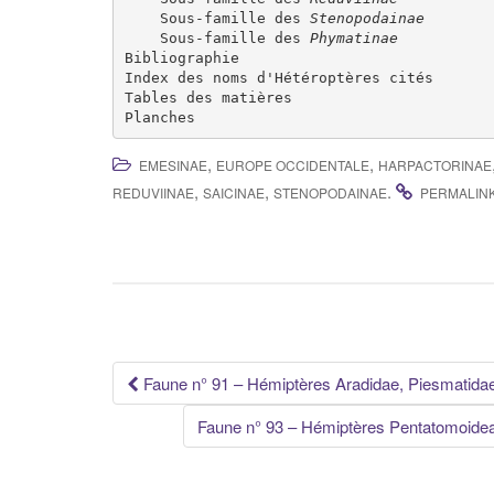
    Sous-famille des 
Stenopodainae
    Sous-famille des 
Phymatinae
Bibliographie

Index des noms d'Hétéroptères cités

Tables des matières

,
,
EMESINAE
EUROPE OCCIDENTALE
HARPACTORINAE
,
,
.
REDUVIINAE
SAICINAE
STENOPODAINAE
PERMALIN
Navigation
Faune n° 91 – Hémiptères Aradidae, Piesmatida
des
Faune n° 93 – Hémiptères Pentatomoidea